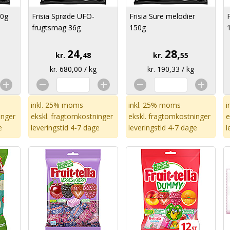
80g
Frisia Sprøde UFO-
Frisia Sure melodier
frugtsmag 36g
150g
24,
28,
kr.
48
kr.
55
kr. 680,00 / kg
kr. 190,33 / kg
inkl. 25% moms
inkl. 25% moms
i
inger
ekskl.
fragtomkostninger
ekskl.
fragtomkostninger
e
e
leveringstid 4-7 dage
leveringstid 4-7 dage
l