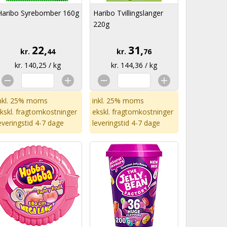
Haribo Syrebomber 160g
Haribo Tvillingslanger
220g
22,
31,
kr.
44
kr.
76
kr. 140,25 / kg
kr. 144,36 / kg
nkl. 25% moms
inkl. 25% moms
kskl.
fragtomkostninger
ekskl.
fragtomkostninger
everingstid 4-7 dage
leveringstid 4-7 dage