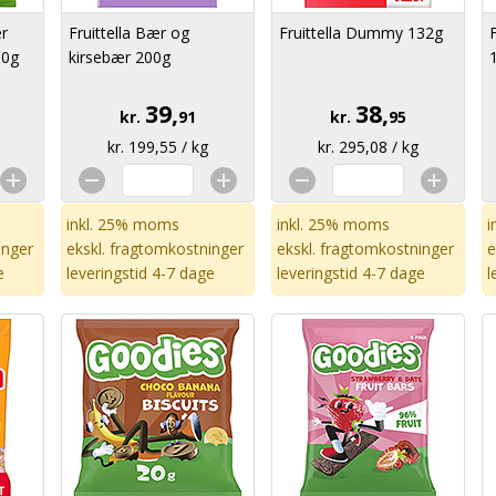
er
Fruittella Bær og
Fruittella Dummy 132g
00g
kirsebær 200g
39,
38,
kr.
91
kr.
95
kr. 199,55 / kg
kr. 295,08 / kg
inkl. 25% moms
inkl. 25% moms
i
inger
ekskl.
fragtomkostninger
ekskl.
fragtomkostninger
e
e
leveringstid 4-7 dage
leveringstid 4-7 dage
l