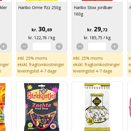
kler
Haribo Orme f!zz 250g
Haribo Stixx jordbær
160g
30,
29,
kr.
69
kr.
72
kr. 122,76 / kg
kr. 185,75 / kg
inkl. 25% moms
inkl. 25% moms
i
inger
ekskl.
fragtomkostninger
ekskl.
fragtomkostninger
e
e
leveringstid 4-7 dage
leveringstid 4-7 dage
l