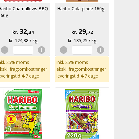
Haribo Chamallows BBQ
Haribo Cola-pinde 160g
260g
32,
29,
kr.
34
kr.
72
kr. 124,38 / kg
kr. 185,75 / kg
nkl. 25% moms
inkl. 25% moms
kskl.
fragtomkostninger
ekskl.
fragtomkostninger
everingstid 4-7 dage
leveringstid 4-7 dage