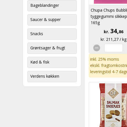
Bageblandinger
Chupa Chups Bubbli
tyggegummi slikkep
Saucer & supper
165g
34,
kr.
86
Snacks
kr. 211,27 / kg
Grøntsager & frugt
inkl. 25% moms
Kød & fisk
ekskl.
fragtomkostn
leveringstid 4-7 dag
Verdens køkken