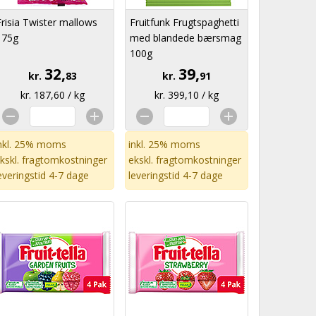
Frisia Twister mallows
Fruitfunk Frugtspaghetti
175g
med blandede bærsmag
100g
32,
39,
kr.
83
kr.
91
kr. 187,60 / kg
kr. 399,10 / kg
nkl. 25% moms
inkl. 25% moms
kskl.
fragtomkostninger
ekskl.
fragtomkostninger
everingstid 4-7 dage
leveringstid 4-7 dage