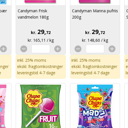
åbær
Candyman Frisk
Candyman Manna pufriis
vandmelon 180g
200g
29,
29,
kr.
72
kr.
72
kr. 165,11 / kg
kr. 148,60 / kg
inkl. 25% moms
inkl. 25% moms
i
inger
ekskl.
fragtomkostninger
ekskl.
fragtomkostninger
e
e
leveringstid 4-7 dage
leveringstid 4-7 dage
l