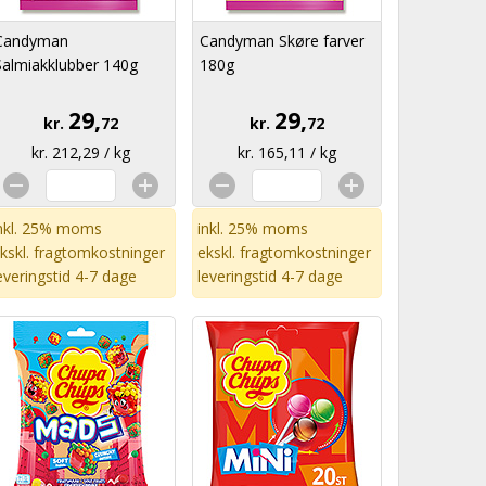
Candyman
Candyman Skøre farver
Salmiakklubber 140g
180g
29,
29,
kr.
72
kr.
72
kr. 212,29 / kg
kr. 165,11 / kg
nkl. 25% moms
inkl. 25% moms
kskl.
fragtomkostninger
ekskl.
fragtomkostninger
everingstid 4-7 dage
leveringstid 4-7 dage