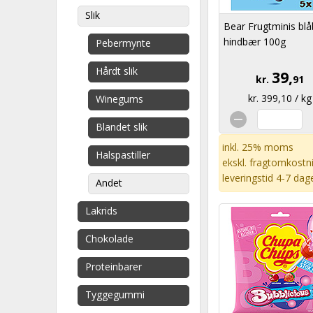
Slik
Bear Frugtminis bl
hindbær 100g
Pebermynte
Hårdt slik
39,
kr.
91
kr. 399,10 / kg
Winegums
Blandet slik
inkl. 25% moms
Halspastiller
ekskl.
fragtomkostn
leveringstid 4-7 dag
Andet
Lakrids
Chokolade
Proteinbarer
Tyggegummi