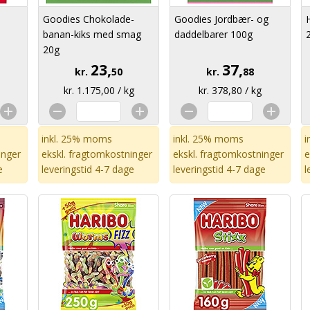
Goodies Chokolade-
Goodies Jordbær- og
banan-kiks med smag
daddelbarer 100g
20g
23,
37,
kr.
50
kr.
88
kr. 1.175,00 / kg
kr. 378,80 / kg
inkl. 25% moms
inkl. 25% moms
i
inger
ekskl.
fragtomkostninger
ekskl.
fragtomkostninger
e
e
leveringstid 4-7 dage
leveringstid 4-7 dage
l