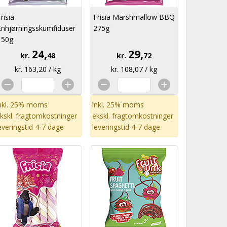
risia
Frisia Marshmallow BBQ
Enhjørningsskumfiduser
275g
150g
24,
29,
kr.
48
kr.
72
kr. 163,20 / kg
kr. 108,07 / kg
nkl. 25% moms
inkl. 25% moms
kskl.
fragtomkostninger
ekskl.
fragtomkostninger
everingstid 4-7 dage
leveringstid 4-7 dage