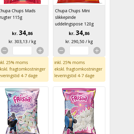
Chupa Chups Mads
Chupa Chups Mini
frugter 115g
slikkepinde
uddelingspose 120g
34,
34,
kr.
86
kr.
86
kr. 303,13 / kg
kr. 290,50 / kg
nkl. 25% moms
inkl. 25% moms
kskl.
fragtomkostninger
ekskl.
fragtomkostninger
everingstid 4-7 dage
leveringstid 4-7 dage