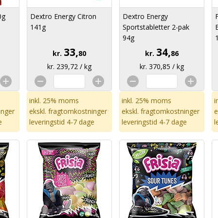
0g
Dextro Energy Citron
Dextro Energy
F
141g
Sportstabletter 2-pak
94g
33,
34,
kr.
80
kr.
86
kr. 239,72 / kg
kr. 370,85 / kg
inkl. 25% moms
inkl. 25% moms
i
inger
ekskl.
fragtomkostninger
ekskl.
fragtomkostninger
e
e
leveringstid 4-7 dage
leveringstid 4-7 dage
l