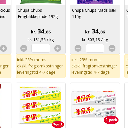
cious
Chupa Chups
Chupa Chups Mads bær
ind
Frugtslikkepinde 192g
115g
34,
34,
kr.
86
kr.
86
kr. 181,56 / kg
kr. 303,13 / kg
inkl. 25% moms
inkl. 25% moms
i
inger
ekskl.
fragtomkostninger
ekskl.
fragtomkostninger
e
e
leveringstid 4-7 dage
leveringstid 4-7 dage
l