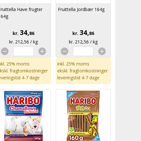
Fruittella Have frugter
Fruittella Jordbær 164g
164g
34,
34,
kr.
86
kr.
86
kr. 212,56 / kg
kr. 212,56 / kg
nkl. 25% moms
inkl. 25% moms
kskl.
fragtomkostninger
ekskl.
fragtomkostninger
everingstid 4-7 dage
leveringstid 4-7 dage