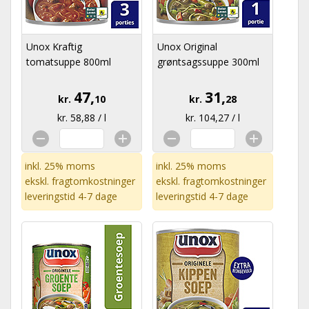
Unox Kraftig
Unox Original
tomatsuppe 800ml
grøntsagssuppe 300ml
47,
31,
kr.
10
kr.
28
kr. 58,88 / l
kr. 104,27 / l
inkl. 25% moms
inkl. 25% moms
ekskl.
fragtomkostninger
ekskl.
fragtomkostninger
leveringstid 4-7 dage
leveringstid 4-7 dage