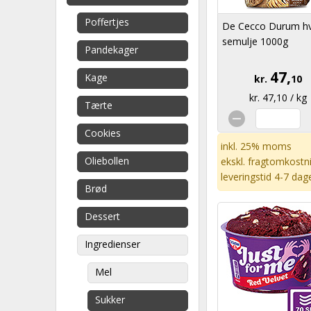
Poffertjes
De Cecco Durum h
semulje 1000g
Pandekager
47,
Kage
kr.
10
kr. 47,10 / kg
Tærte
Cookies
inkl. 25% moms
Oliebollen
ekskl.
fragtomkostn
leveringstid 4-7 dag
Brød
Dessert
Ingredienser
Mel
Sukker