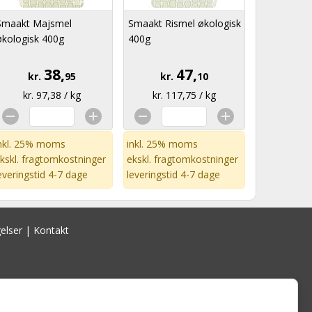
Smaakt Majsmel
Smaakt Rismel økologisk
økologisk 400g
400g
38,
47,
kr.
95
kr.
10
kr. 97,38 / kg
kr. 117,75 / kg
nkl. 25% moms
inkl. 25% moms
kskl.
fragtomkostninger
ekskl.
fragtomkostninger
everingstid 4-7 dage
leveringstid 4-7 dage
elser
|
Kontakt