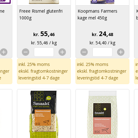
 me
Freee Rismel glutenfri
Koopmans Farmers
1000g
kage mel 450g
55,
24,
kr.
46
kr.
48
kr. 55,46 / kg
kr. 54,40 / kg
inkl. 25% moms
inkl. 25% moms
i
inger
ekskl.
fragtomkostninger
ekskl.
fragtomkostninger
e
e
leveringstid 4-7 dage
leveringstid 4-7 dage
l