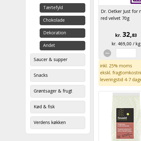
Tærtefyld
Dr. Oetker Just for
red velvet 70g
Chokolade
Dekoration
32,
kr.
83
kr. 469,00 / kg
Andet
Saucer & supper
inkl. 25% moms
ekskl.
fragtomkostn
Snacks
leveringstid 4-7 dag
Grøntsager & frugt
Kød & fisk
Verdens køkken