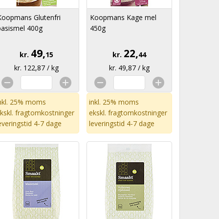
Koopmans Glutenfri
Koopmans Kage mel
basismel 400g
450g
49,
22,
kr.
15
kr.
44
kr. 122,87 / kg
kr. 49,87 / kg
nkl. 25% moms
inkl. 25% moms
kskl.
fragtomkostninger
ekskl.
fragtomkostninger
everingstid 4-7 dage
leveringstid 4-7 dage