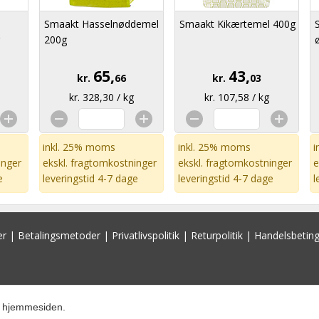
Smaakt Hasselnøddemel
Smaakt Kikærtemel 400g
200g
65,
43,
kr.
66
kr.
03
kr. 328,30 / kg
kr. 107,58 / kg
inkl. 25% moms
inkl. 25% moms
i
inger
ekskl.
fragtomkostninger
ekskl.
fragtomkostninger
e
e
leveringstid 4-7 dage
leveringstid 4-7 dage
l
er
|
Betalingsmetoder
|
Privatlivspolitik
|
Returpolitik
|
Handelsbeting
re hjemmesiden.