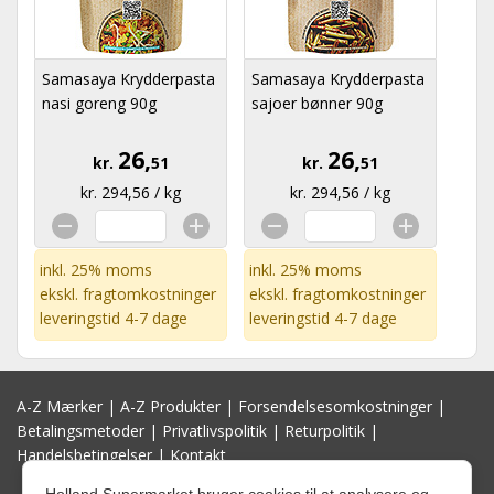
Samasaya Krydderpasta
Samasaya Krydderpasta
nasi goreng 90g
sajoer bønner 90g
26,
26,
kr.
51
kr.
51
kr. 294,56 / kg
kr. 294,56 / kg
inkl. 25% moms
inkl. 25% moms
ekskl.
fragtomkostninger
ekskl.
fragtomkostninger
leveringstid 4-7 dage
leveringstid 4-7 dage
A-Z Mærker
|
A-Z Produkter
|
Forsendelsesomkostninger
|
Betalingsmetoder
|
Privatlivspolitik
|
Returpolitik
|
Handelsbetingelser
|
Kontakt