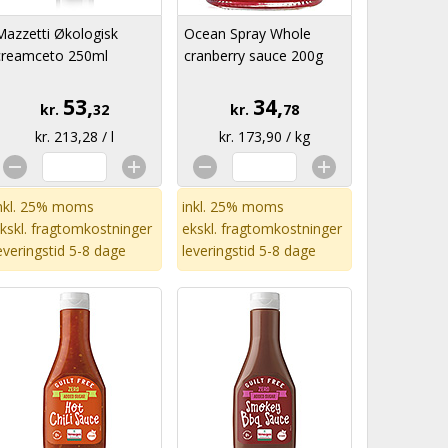
Mazzetti Økologisk
Ocean Spray Whole
creamceto 250ml
cranberry sauce 200g
53,
34,
kr.
32
kr.
78
kr. 213,28 / l
kr. 173,90 / kg
nkl. 25% moms
inkl. 25% moms
kskl.
fragtomkostninger
ekskl.
fragtomkostninger
everingstid 5-8 dage
leveringstid 5-8 dage