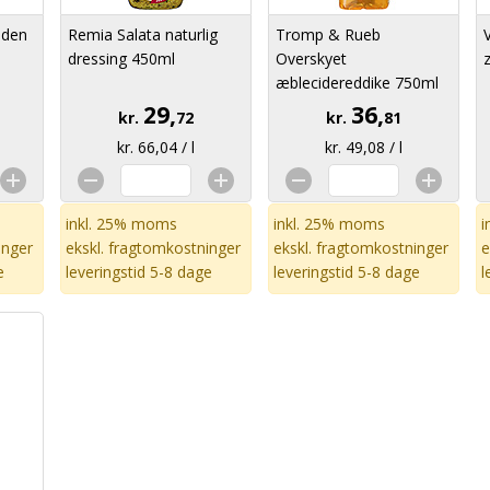
uden
Remia Salata naturlig
Tromp & Rueb
dressing 450ml
Overskyet
æblecidereddike 750ml
29,
36,
kr.
72
kr.
81
kr. 66,04 / l
kr. 49,08 / l
inkl. 25% moms
inkl. 25% moms
i
inger
ekskl.
fragtomkostninger
ekskl.
fragtomkostninger
e
e
leveringstid 5-8 dage
leveringstid 5-8 dage
l