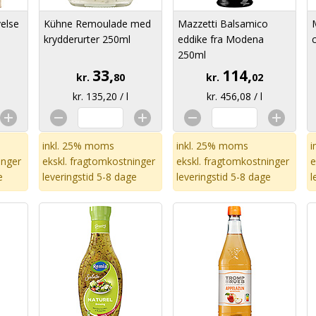
else
Kühne Remoulade med
Mazzetti Balsamico
krydderurter 250ml
eddike fra Modena
250ml
33,
114,
kr.
80
kr.
02
kr. 135,20 / l
kr. 456,08 / l
inkl. 25% moms
inkl. 25% moms
i
inger
ekskl.
fragtomkostninger
ekskl.
fragtomkostninger
e
e
leveringstid 5-8 dage
leveringstid 5-8 dage
l