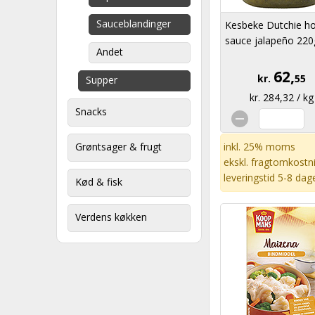
Sauceblandinger
Kesbeke Dutchie ho
sauce jalapeño 220
Andet
62,
kr.
55
Supper
kr. 284,32 / kg
Snacks
Grøntsager & frugt
inkl. 25% moms
ekskl.
fragtomkostn
leveringstid 5-8 dag
Kød & fisk
Verdens køkken