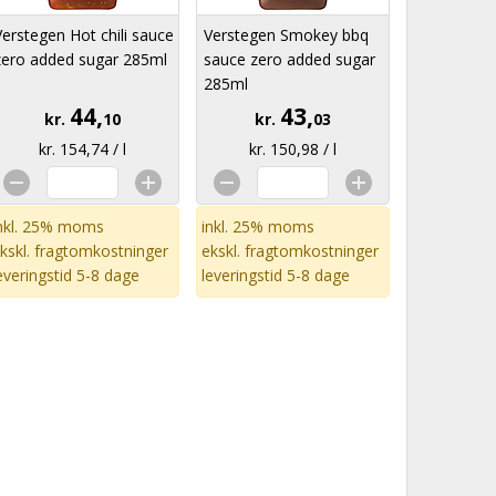
Verstegen Hot chili sauce
Verstegen Smokey bbq
zero added sugar 285ml
sauce zero added sugar
285ml
44,
43,
kr.
10
kr.
03
kr. 154,74 / l
kr. 150,98 / l
nkl. 25% moms
inkl. 25% moms
kskl.
fragtomkostninger
ekskl.
fragtomkostninger
everingstid 5-8 dage
leveringstid 5-8 dage