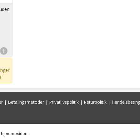
 uden
inger
e
er
|
Betalingsmetoder
|
Privatlivspolitik
|
Returpolitik
|
Handelsbeting
re hjemmesiden.