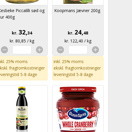
Kesbeke Piccalilli sød og
Koopmans Jævner 200g
sur 400g
32,
24,
kr.
34
kr.
48
kr. 80,85 / kg
kr. 122,40 / kg
nkl. 25% moms
inkl. 25% moms
kskl.
fragtomkostninger
ekskl.
fragtomkostninger
everingstid 5-8 dage
leveringstid 5-8 dage