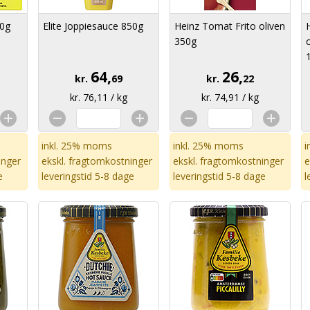
0g
Elite Joppiesauce 850g
Heinz Tomat Frito oliven
350g
64,
26,
kr.
69
kr.
22
kr. 76,11 / kg
kr. 74,91 / kg
inkl. 25% moms
inkl. 25% moms
i
inger
ekskl.
fragtomkostninger
ekskl.
fragtomkostninger
e
e
leveringstid 5-8 dage
leveringstid 5-8 dage
l