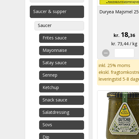
Saucer & supper
Duryea Majsmel 25
Saucer
18,
kr.
36
Frites sauce
kr. 73,44 / kg
Mayonnaise
Satay sauce
inkl. 25% moms
ekskl.
fragtomkostn
Sennep
leveringstid 5-8 dag
Ketchup
Snack sauce
Salatdressing
Sovs
Dip