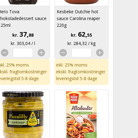
Hero Tova
Kesbeke Dutchie hot
chokoladedessert sauce
sauce Carolina reaper
125ml
220g
37,
62,
kr.
88
kr.
55
kr. 303,04 / l
kr. 284,32 / kg
nkl. 25% moms
inkl. 25% moms
kskl.
fragtomkostninger
ekskl.
fragtomkostninger
everingstid 5-8 dage
leveringstid 5-8 dage