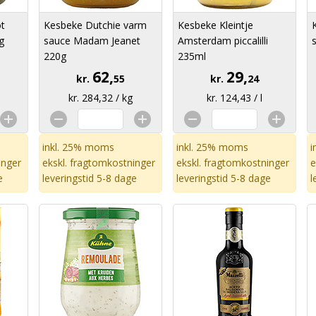
t
Kesbeke Dutchie varm
Kesbeke Kleintje
g
sauce Madam Jeanet
Amsterdam piccalilli
220g
235ml
62,
29,
kr.
55
kr.
24
kr. 284,32 / kg
kr. 124,43 / l
inkl. 25% moms
inkl. 25% moms
i
inger
ekskl.
fragtomkostninger
ekskl.
fragtomkostninger
e
e
leveringstid 5-8 dage
leveringstid 5-8 dage
l