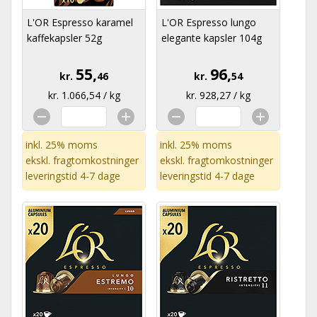
L'OR Espresso karamel
L'OR Espresso lungo
kaffekapsler 52g
elegante kapsler 104g
55,
96,
kr.
46
kr.
54
kr. 1.066,54 / kg
kr. 928,27 / kg
inkl. 25% moms
inkl. 25% moms
ekskl.
fragtomkostninger
ekskl.
fragtomkostninger
leveringstid 4-7 dage
leveringstid 4-7 dage