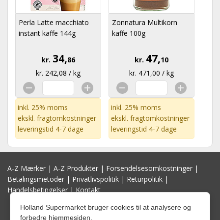
Perla Latte macchiato
Zonnatura Multikorn
instant kaffe 144g
kaffe 100g
34,
47,
kr.
86
kr.
10
kr. 242,08 / kg
kr. 471,00 / kg
inkl. 25% moms
inkl. 25% moms
ekskl.
fragtomkostninger
ekskl.
fragtomkostninger
leveringstid 4-7 dage
leveringstid 4-7 dage
A-Z Mærker
|
A-Z Produkter
|
Forsendelsesomkostninger
|
Betalingsmetoder
|
Privatlivspolitik
|
Returpolitik
|
Handelsbetingelser
|
Kontakt
Holland Supermarket bruger cookies til at analysere og
forbedre hjemmesiden.