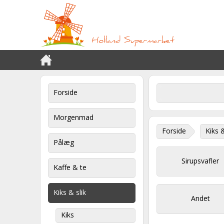
Forside
Morgenmad
Forside
Kiks &
Pålæg
Sirupsvafler
Kaffe & te
Kiks & slik
Andet
Kiks