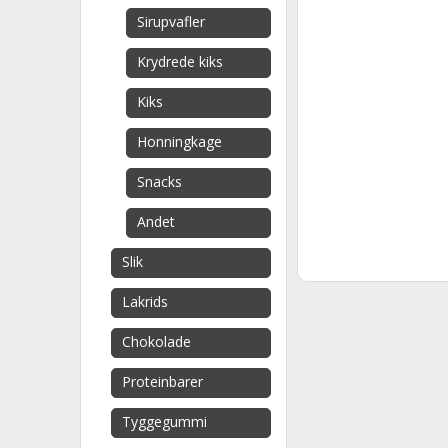
Sirupvafler
Krydrede kiks
Kiks
Honningkage
Snacks
Andet
Slik
Lakrids
Chokolade
Proteinbarer
Tyggegummi