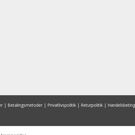
er
|
Betalingsmetoder
|
Privatlivspolitik
|
Returpolitik
|
Handelsbeting