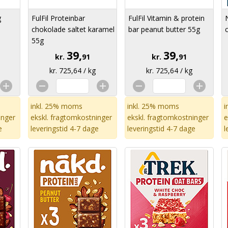
g
FulFil Proteinbar
FulFil Vitamin & protein
chokolade saltet karamel
bar peanut butter 55g
55g
39,
39,
kr.
91
kr.
91
kr. 725,64 / kg
kr. 725,64 / kg
inkl. 25% moms
inkl. 25% moms
i
inger
ekskl.
fragtomkostninger
ekskl.
fragtomkostninger
e
e
leveringstid 4-7 dage
leveringstid 4-7 dage
l