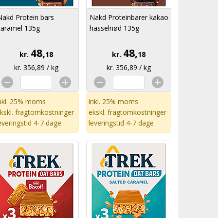
Nakd Protein bars
Nakd Proteinbarer kakao
caramel 135g
hasselnød 135g
48,
48,
kr.
18
kr.
18
kr. 356,89 / kg
kr. 356,89 / kg
nkl. 25% moms
inkl. 25% moms
kskl.
fragtomkostninger
ekskl.
fragtomkostninger
everingstid 4-7 dage
leveringstid 4-7 dage