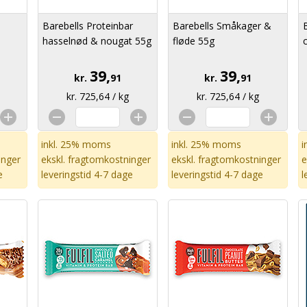
Barebells Proteinbar
Barebells Småkager &
hasselnød & nougat 55g
fløde 55g
39,
39,
kr.
91
kr.
91
kr. 725,64 / kg
kr. 725,64 / kg
inkl. 25% moms
inkl. 25% moms
i
inger
ekskl.
fragtomkostninger
ekskl.
fragtomkostninger
e
e
leveringstid 4-7 dage
leveringstid 4-7 dage
l