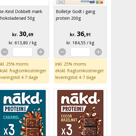
Be-Kind Dobbelt mørk
Bolletje Godt i gang
chokoladenød 50g
protein 200g
30,
36,
kr.
69
kr.
91
kr. 613,80 / kg
kr. 184,55 / kg
nkl. 25% moms
inkl. 25% moms
kskl.
fragtomkostninger
ekskl.
fragtomkostninger
everingstid 4-7 dage
leveringstid 4-7 dage