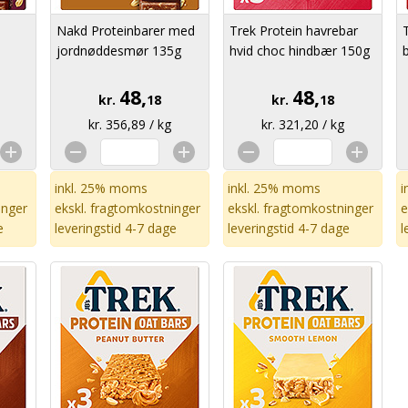
Nakd Proteinbarer med
Trek Protein havrebar
jordnøddesmør 135g
hvid choc hindbær 150g
48,
48,
kr.
18
kr.
18
kr. 356,89 / kg
kr. 321,20 / kg
inkl. 25% moms
inkl. 25% moms
i
inger
ekskl.
fragtomkostninger
ekskl.
fragtomkostninger
e
e
leveringstid 4-7 dage
leveringstid 4-7 dage
l