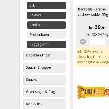
Slik
Barebells Karamel
cashewnødder 55g
Lakrids
Chokolade
39,
kr.
91
kr. 725,64 / kg
Proteinbarer
Tyggegummi
inkl. 25% moms
Bageblandinger
ekskl.
fragtomkostn
leveringstid 4-7 dag
Saucer & supper
Snacks
Grøntsager & frugt
Kød & fisk