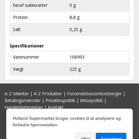
heraf sukkerarter
0 g
Protein
8,8 g
Salt
0,25 g
Specifikationer
Varenummer
108493
Vægt
225 g
A-Z Mærker
|
A-Z Produkter
|
Forsendelsesomkostninger
|
Betalingsmetoder
|
Privatlivspolitik
|
Returpolitik
|
Handelsbetingelser
|
Kontakt
Holland Supermarket bruger cookies til at analysere og
forbedre hjemmesiden.
Afvis
Accepter