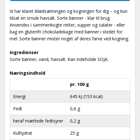
Vi har klaret iblødsætningen og kogningen for dig – og kun
tilsat en smule havsalt. Sorte bønner - klar til brug.
Anvendes i sammenkogte retter, supper og salater - eller
bag en glutenfri chokoladekage med bønner i stedet for
mel. Sorte bønner mister noget af deres farve ved kogning.
Ingredienser
Sorte bønner, vand, havsalt. Kan indeholde SOJA.
Næringsindhold
pr. 100 g
Energi
645 kJ (153 kcal)
Fedt
0,6 g
heraf mættede fedtsyrer
0,2 g
Kulhydrat
25 g