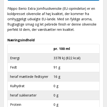
Filippo Berio Extra Jomfruolivenolie (EU-oprindelse) er en
koldpresset olivenolie af høj kvalitet, der kommer fra
omhyggeligt udvalgte EU-lande. Med sin fyldige aroma,
frugtagtige smag og let pebrede finish er denne olivenolie
perfekt til dem, der værdsætter ren kvalitet.
Næringsindhold
pr. 100 ml
Energi
3378 kJ (822 kcal)
Fedt
91 g
heraf mættede fedtsyrer
16 g
Kulhydrat
0 g
heraf sukkerarter
0 g
Protein
0 g