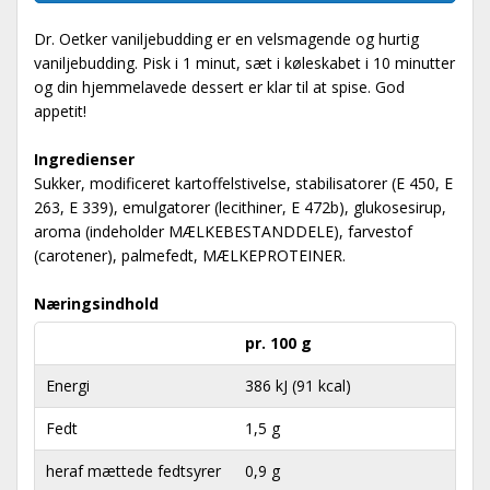
Dr. Oetker vaniljebudding er en velsmagende og hurtig
vaniljebudding. Pisk i 1 minut, sæt i køleskabet i 10 minutter
og din hjemmelavede dessert er klar til at spise. God
appetit!
Ingredienser
Sukker, modificeret kartoffelstivelse, stabilisatorer (E 450, E
263, E 339), emulgatorer (lecithiner, E 472b), glukosesirup,
aroma (indeholder MÆLKEBESTANDDELE), farvestof
(carotener), palmefedt, MÆLKEPROTEINER.
Næringsindhold
pr. 100 g
Energi
386 kJ (91 kcal)
Fedt
1,5 g
heraf mættede fedtsyrer
0,9 g