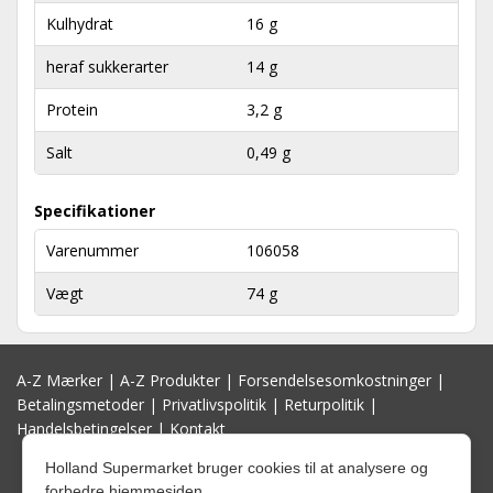
Kulhydrat
16 g
heraf sukkerarter
14 g
Protein
3,2 g
Salt
0,49 g
Specifikationer
Varenummer
106058
Vægt
74 g
A-Z Mærker
|
A-Z Produkter
|
Forsendelsesomkostninger
|
Betalingsmetoder
|
Privatlivspolitik
|
Returpolitik
|
Handelsbetingelser
|
Kontakt
Holland Supermarket bruger cookies til at analysere og
forbedre hjemmesiden.