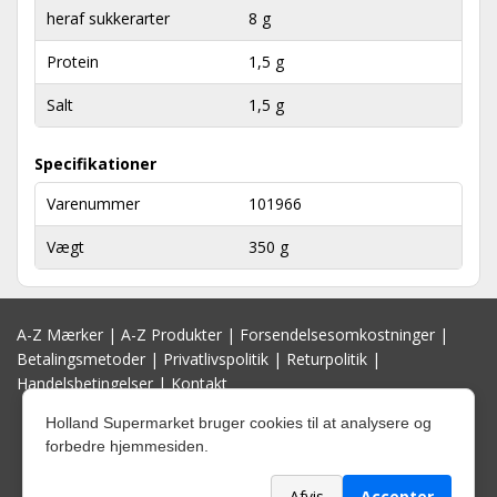
heraf sukkerarter
8 g
Protein
1,5 g
Salt
1,5 g
Specifikationer
Varenummer
101966
Vægt
350 g
A-Z Mærker
|
A-Z Produkter
|
Forsendelsesomkostninger
|
Betalingsmetoder
|
Privatlivspolitik
|
Returpolitik
|
Handelsbetingelser
|
Kontakt
Holland Supermarket bruger cookies til at analysere og
forbedre hjemmesiden.
Afvis
Accepter