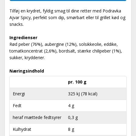
Tilføj en krydret, fyldig smag til dine retter med Podravka
Ajvar Spicy, perfekt som dip, smørbart eller til grillet kød og
snacks.
Ingredienser
Rød peber (76%), aubergine (12%), solsikkeolie, eddike,
tomatkoncentrat (2,6%), bordsalt, stærke chilipeber (1%),
sukker, krydderier.
Næringsindhold
pr. 100 g
Energi
325 kJ (78 kcal)
Fedt
4 g
heraf mættede fedtsyrer
0,3 g
Kulhydrat
8 g