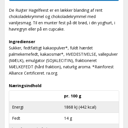
De Ruijter Hagelfeest er en lækker blanding af rent
chokoladekrymmel og chokoladekrymmel med
vaniljesmag. Til en munter fest på dit brød, i din yoghurt, i
havregryn eller på en cupcake.
Ingredienser
Sukker, fedtfattigt kakaopulver*, fuldt hærdet
palmekernefedt, kakaosmør*, HVEDESTIVELSE, vallepulver
(MÆLK), emulgator (SOJALECITIN), fraktioneret
MÆLKEFEDT (hård fraktion), naturlig aroma. *Rainforest
Alliance Certificeret. ra.org.
Næringsindhold
pr. 100 g
Energi
1868 kJ (442 kcal)
Fedt
14 g