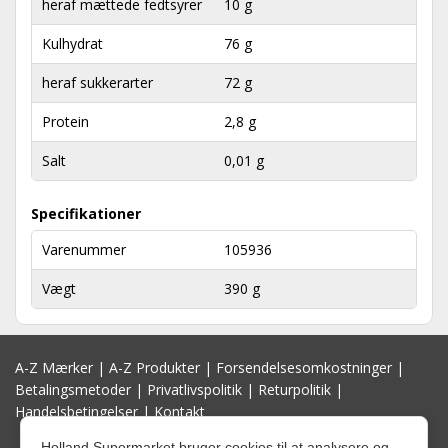
heraf mættede fedtsyrer
10 g
Kulhydrat
76 g
heraf sukkerarter
72 g
Protein
2,8 g
Salt
0,01 g
Specifikationer
Varenummer
105936
Vægt
390 g
A-Z Mærker
|
A-Z Produkter
|
Forsendelsesomkostninger
|
Betalingsmetoder
|
Privatlivspolitik
|
Returpolitik
|
Handelsbetingelser
|
Kontakt
Holland Supermarket bruger cookies til at analysere og