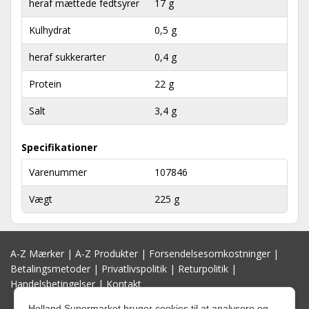
heraf mættede fedtsyrer
17 g
Kulhydrat
0,5 g
heraf sukkerarter
0,4 g
Protein
22 g
Salt
3,4 g
Specifikationer
Varenummer
107846
Vægt
225 g
A-Z Mærker
|
A-Z Produkter
|
Forsendelsesomkostninger
|
Betalingsmetoder
|
Privatlivspolitik
|
Returpolitik
|
Handelsbetingelser
|
Kontakt
Holland Supermarket bruger cookies til at analysere og