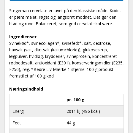
Stegeman cervelate er lavet på den klassiske måde. Kødet
er pænt malet, røget og langsomt modnet. Det gør den
blød og rund. Balanceret, som god cervelat skal være.
Ingredienser
Svinekød*, svinecollagen*, svinefedt*, salt, dextrose,
havsalt (salt, diætsalt (kaliumchlorid)), glukosesirup,
løgpulver, hvidløg, krydderier, svineprotein, koncentreret
rødbedesaft, antioxidant (E301), konserveringsmidler (E235,
E250), røg. *Bedre Liv Mærke 1 stjerne. 100 g produkt
fremstillet af 100 g kød.
Næringsindhold
pr. 100 g
Energi
2011 kJ (486 kcal)
Fedt
44 g