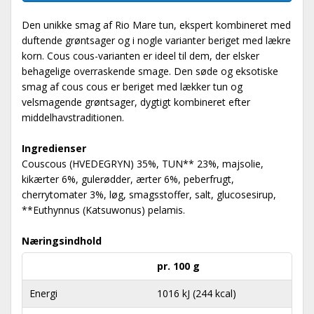
Den unikke smag af Rio Mare tun, ekspert kombineret med
duftende grøntsager og i nogle varianter beriget med lækre
korn. Cous cous-varianten er ideel til dem, der elsker
behagelige overraskende smage. Den søde og eksotiske
smag af cous cous er beriget med lækker tun og
velsmagende grøntsager, dygtigt kombineret efter
middelhavstraditionen.
Ingredienser
Couscous (HVEDEGRYN) 35%, TUN** 23%, majsolie,
kikærter 6%, gulerødder, ærter 6%, peberfrugt,
cherrytomater 3%, løg, smagsstoffer, salt, glucosesirup,
**Euthynnus (Katsuwonus) pelamis.
Næringsindhold
pr. 100 g
Energi
1016 kJ (244 kcal)