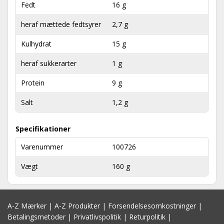
Fedt
16 g
heraf mættede fedtsyrer
2,7 g
Kulhydrat
15 g
heraf sukkerarter
1 g
Protein
9 g
Salt
1,2 g
Specifikationer
Varenummer
100726
Vægt
160 g
A-Z Mærker
|
A-Z Produkter
|
Forsendelsesomkostninger
|
Betalingsmetoder
|
Privatlivspolitik
|
Returpolitik
|