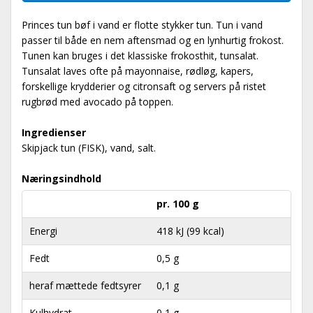
Princes tun bøf i vand er flotte stykker tun. Tun i vand
passer til både en nem aftensmad og en lynhurtig frokost.
Tunen kan bruges i det klassiske frokosthit, tunsalat.
Tunsalat laves ofte på mayonnaise, rødløg, kapers,
forskellige krydderier og citronsaft og servers på ristet
rugbrød med avocado på toppen.
Ingredienser
Skipjack tun (FISK), vand, salt.
Næringsindhold
pr. 100 g
Energi
418 kJ (99 kcal)
Fedt
0,5 g
heraf mættede fedtsyrer
0,1 g
Kulhydrat
0,1 g