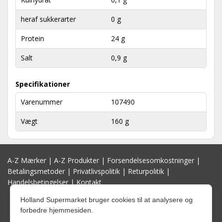
heraf sukkerarter
0 g
Protein
24 g
Salt
0,9 g
Specifikationer
Varenummer
107490
Vægt
160 g
A-Z Mærker
|
A-Z Produkter
|
Forsendelsesomkostninger
|
Betalingsmetoder
|
Privatlivspolitik
|
Returpolitik
|
Handelsbetingelser
|
Kontakt
Holland Supermarket bruger cookies til at analysere og
forbedre hjemmesiden.