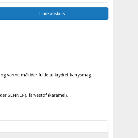
I indkøbskurv
s og varme måltider fulde af krydret karrysmag.
older SENNEP), farvestof (karamel),