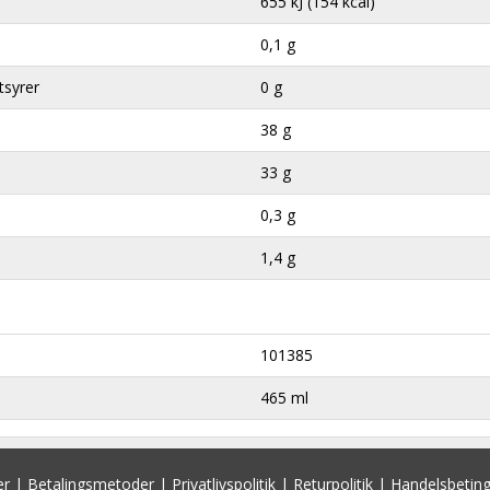
655 kJ (154 kcal)
0,1 g
tsyrer
0 g
38 g
33 g
0,3 g
1,4 g
101385
465 ml
er
|
Betalingsmetoder
|
Privatlivspolitik
|
Returpolitik
|
Handelsbeting