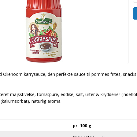
med Oliehoorn karrysauce, den perfekte sauce til pommes frites, snack
ceret majsstivelse, tomatpuré, eddike, salt, urter & krydderier (indeh
(kaliumsorbat), naturlig aroma.
pr. 100 g