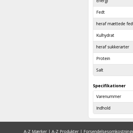
Energi
Fedt
heraf mættede fed
Kulhydrat
heraf sukkerarter
Protein
Salt
Specifikationer
Varenummer
Indhold
A-Z Mærker
|
A-Z Produkter
|
Forsendelsesomkostning