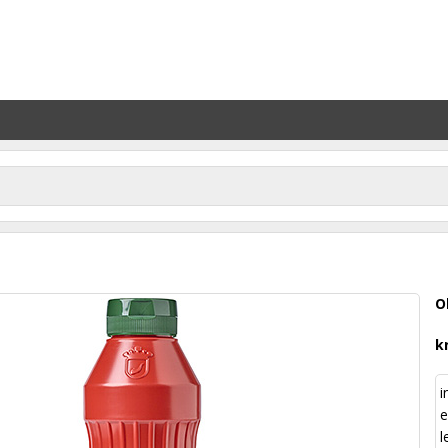
O
k
i
e
l