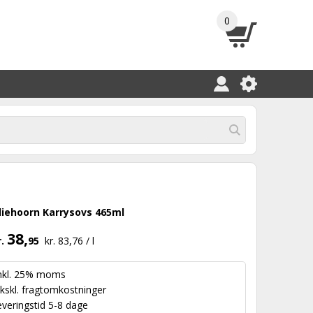
0
liehoorn Karrysovs 465ml
38,
r.
95
kr. 83,76 / l
nkl. 25% moms
kskl.
fragtomkostninger
everingstid 5-8 dage