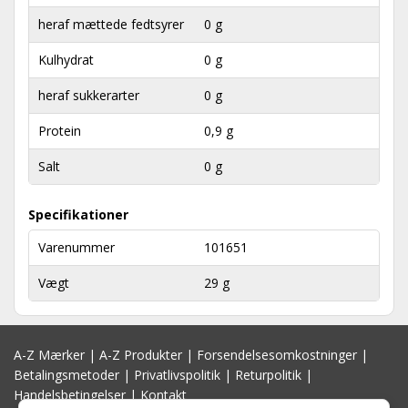
heraf mættede fedtsyrer
0 g
Kulhydrat
0 g
heraf sukkerarter
0 g
Protein
0,9 g
Salt
0 g
Specifikationer
Varenummer
101651
Vægt
29 g
A-Z Mærker
|
A-Z Produkter
|
Forsendelsesomkostninger
|
Betalingsmetoder
|
Privatlivspolitik
|
Returpolitik
|
Handelsbetingelser
|
Kontakt