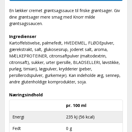
En lækker cremet grøntsagssauce til friske grøntsager. Giv
dine grøntsager mere smag med Knorr milde
grøntsagssaucen.
Ingredienser
Kartoffelstivelse, palmefedt, HVEDEMEL, FLØDEpulver,
gærekstrakt, salt, glukosesirup, joderet salt, aroma,
MÆLKEPROTEINER, citronsaftpulver (maltodextrin,
citronsaft), sukker, urter (persille, BLADSELLERI, løvstikke,
purløg, timian), løgpulver, krydderier (peber,
persillerodspulver, gurkemeje). Kan indeholde æg, sennep,
andre glutenholdige kornprodukter, soja.
Næringsindhold
pr. 100 ml
Energi
235 kJ (56 kcal)
Fedt
0 g