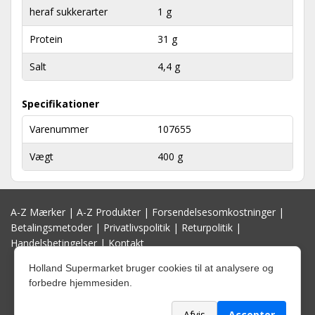
heraf sukkerarter
1 g
Protein
31 g
Salt
4,4 g
Specifikationer
Varenummer
107655
Vægt
400 g
A-Z Mærker
|
A-Z Produkter
|
Forsendelsesomkostninger
|
Betalingsmetoder
|
Privatlivspolitik
|
Returpolitik
|
Handelsbetingelser
|
Kontakt
Holland Supermarket bruger cookies til at analysere og
forbedre hjemmesiden.
Afvis
Accepter