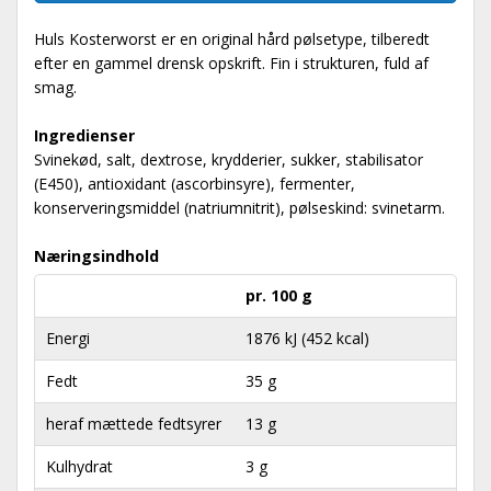
Huls Kosterworst er en original hård pølsetype, tilberedt
efter en gammel drensk opskrift. Fin i strukturen, fuld af
smag.
Ingredienser
Svinekød, salt, dextrose, krydderier, sukker, stabilisator
(E450), antioxidant (ascorbinsyre), fermenter,
konserveringsmiddel (natriumnitrit), pølseskind: svinetarm.
Næringsindhold
pr. 100 g
Energi
1876 kJ (452 kcal)
Fedt
35 g
heraf mættede fedtsyrer
13 g
Kulhydrat
3 g