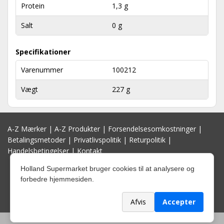
Protein
1,3 g
Salt
0 g
Specifikationer
Varenummer
100212
Vægt
227 g
A-Z Mærker
|
A-Z Produkter
|
Forsendelsesomkostninger
|
Betalingsmetoder
|
Privatlivspolitik
|
Returpolitik
|
Handelsbetingelser
|
Kontakt
Holland Supermarket bruger cookies til at analysere og
forbedre hjemmesiden.
Afvis
Accepter