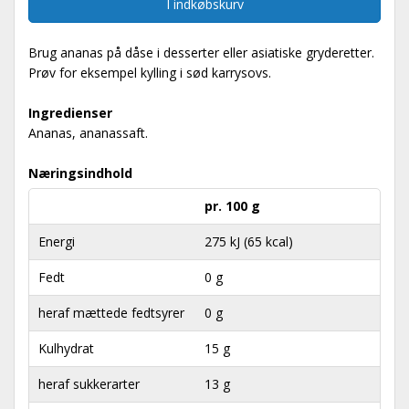
I indkøbskurv
Brug ananas på dåse i desserter eller asiatiske gryderetter.
Prøv for eksempel kylling i sød karrysovs.
Ingredienser
Ananas, ananassaft.
Næringsindhold
pr. 100 g
Energi
275 kJ (65 kcal)
Fedt
0 g
heraf mættede fedtsyrer
0 g
Kulhydrat
15 g
heraf sukkerarter
13 g